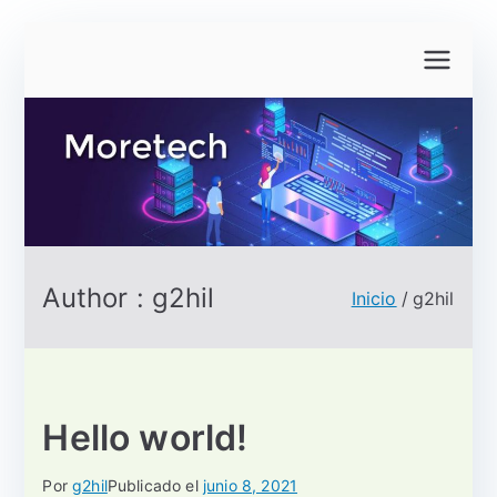
Saltar
al
contenido
Author :
g2hil
Inicio
g2hil
Hello world!
Por
g2hil
Publicado el
junio 8, 2021